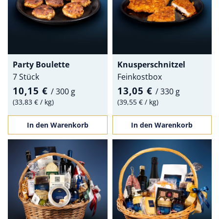
Party Boulette
Knusperschnitzel
7 Stück
Feinkostbox
10,15 €
13,05 €
/
300 g
/
330 g
33,83 €
/
kg
39,55 €
/
kg
In den Warenkorb
In den Warenkorb