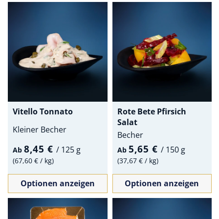
Vitello Tonnato
Rote Bete Pfirsich
Salat
Kleiner Becher
Becher
8,45 €
5,65 €
/
125 g
/
150 g
Ab
Ab
67,60 €
/
kg
37,67 €
/
kg
Optionen anzeigen
Optionen anzeigen