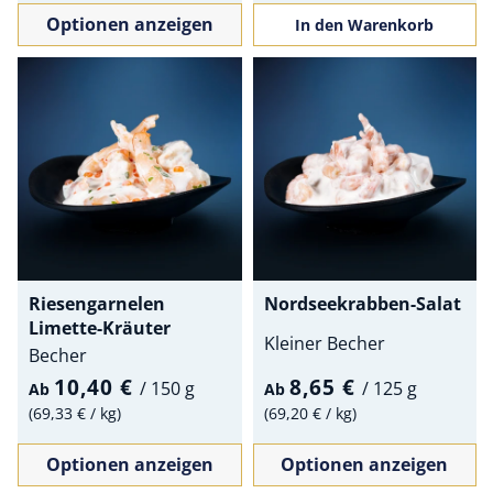
Optionen anzeigen
In den Warenkorb
Riesengarnelen
Nordseekrabben-Salat
Limette-Kräuter
Kleiner Becher
Becher
10,40 €
8,65 €
/
150 g
/
125 g
Ab
Ab
69,33 €
/
kg
69,20 €
/
kg
Optionen anzeigen
Optionen anzeigen