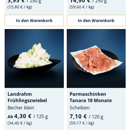
3,95 €
14,90 €
/
250 g
/
250 g
15,80 €
/
kg
59,60 €
/
kg
In den Warenkorb
In den Warenkorb
Landrahm
Parmaschinken
Frühlingszwiebel
Tanara 18 Monate
Becher klein
Scheiben
4,30 €
7,10 €
/
125 g
/
120 g
Ab
34,40 €
/
kg
59,17 €
/
kg