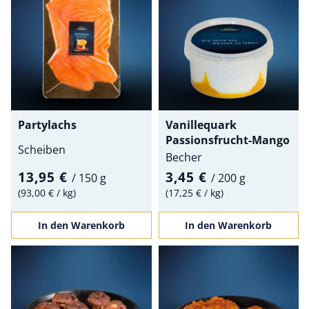
Partylachs
Vanillequark
Passionsfrucht-Mango
Scheiben
Becher
13,95 €
3,45 €
/
150 g
/
200 g
93,00 €
/
kg
17,25 €
/
kg
In den Warenkorb
In den Warenkorb