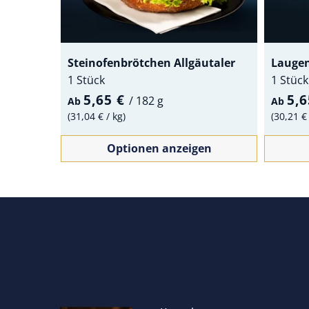
Steinofenbrötchen Allgäutaler
Lauge
1 Stück
1 Stück
5,65 €
5,
/
182 g
Ab
Ab
31,04 €
/
kg
30,21 
Optionen anzeigen