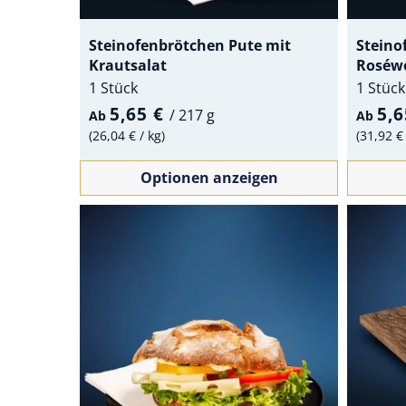
Steinofenbrötchen Pute mit
Steino
Krautsalat
Roséw
1 Stück
1 Stück
5,65 €
5,
/
217 g
Ab
Ab
26,04 €
/
kg
31,92 
Optionen anzeigen