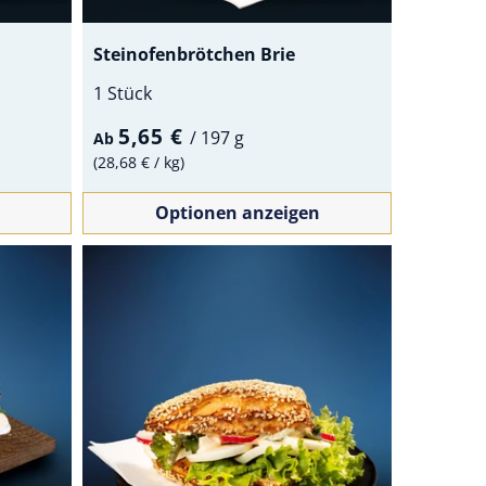
i
Steinofenbrötchen Brie
1 Stück
5,65 €
/
197 g
Ab
28,68 €
/
kg
Optionen anzeigen