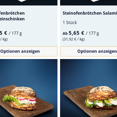
fenbrötchen
Steinofenbrötchen Salam
einschinken
1 Stück
65 €
5,65 €
/
177 g
/
177 g
Ab
€
/
kg
31,92 €
/
kg
Optionen anzeigen
Optionen anzeigen