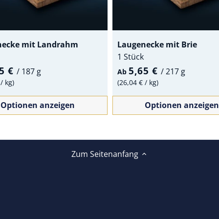
necke mit Landrahm
Laugenecke mit Brie
1 Stück
65 €
5,65 €
/
187 g
/
217 g
Ab
€
/
kg
26,04 €
/
kg
Optionen anzeigen
Optionen anzeigen
Zum Seitenanfang