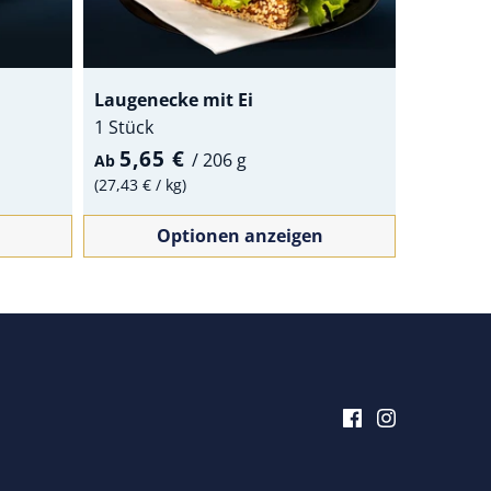
Laugenecke mit Ei
1 Stück
5,65 €
/
206 g
Ab
27,43 €
/
kg
Optionen anzeigen