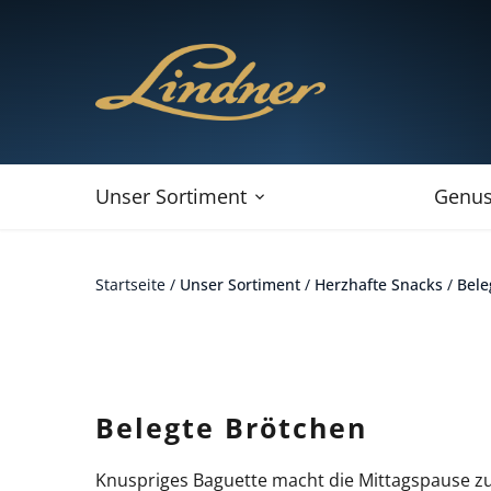
Direkt
zum
Inhalt
Unser Sortiment
Genus
Startseite
/
Unser Sortiment
/
Herzhafte Snacks
/
Bele
Belegte Brötchen
Knuspriges Baguette macht die Mittagspause z