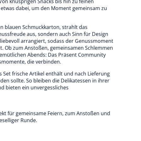
on knusprigen Snacks bis hin zu feinen
ist etwas dabei, um den Moment gemeinsam zu
en blauen Schmuckkarton, strahlt das
ussfreude aus, sondern auch Sinn für Design
d liebevoll arrangiert, sodass der Genussmoment
 ist. Ob zum Anstoßen, gemeinsamen Schlemmen
 gemütlichen Abends: Das Präsent Community
ssmomente, die verbinden.
s Set frische Artikel enthält und nach Lieferung
en sollte. So bleiben die Delikatessen in ihrer
nd bieten ein unvergessliches
ekt für gemeinsame Feiern, zum Anstoßen und
eselliger Runde.