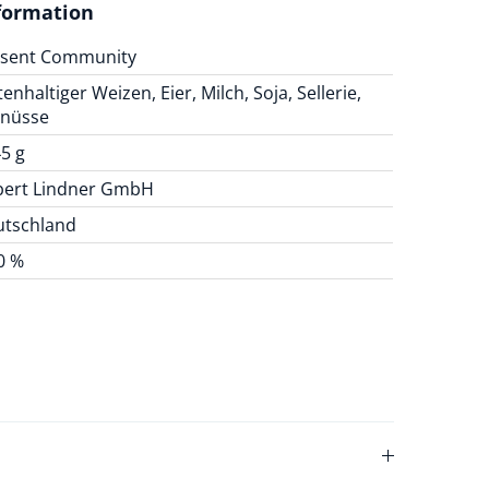
formation
äsent Community
tenhaltiger Weizen, Eier, Milch, Soja, Sellerie,
dnüsse
5 g
bert Lindner GmbH
utschland
0 %