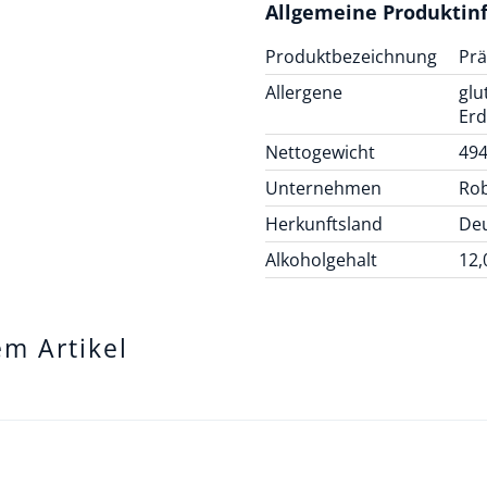
Allgemeine Produktin
Produktbezeichnung
Pr
Allergene
glu
Er
Nettogewicht
494
Unternehmen
Ro
Herkunftsland
De
Alkoholgehalt
12,
em Artikel