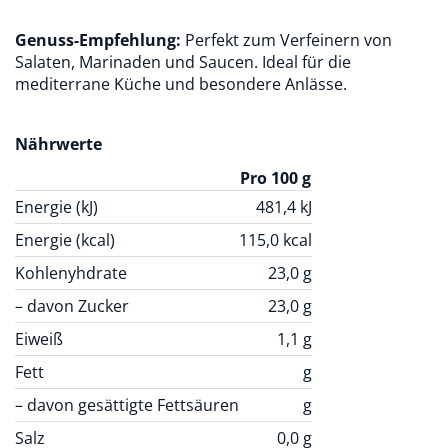
Genuss-Empfehlung:
Perfekt zum Verfeinern von
Salaten, Marinaden und Saucen. Ideal für die
mediterrane Küche und besondere Anlässe.
Nährwerte
Pro 100 g
Energie (kJ)
481,4
kJ
Energie (kcal)
115,0
kcal
Kohlenyhdrate
23,0
g
– davon Zucker
23,0
g
Eiweiß
1,1
g
Fett
g
– davon gesättigte Fettsäuren
g
Salz
0,0
g