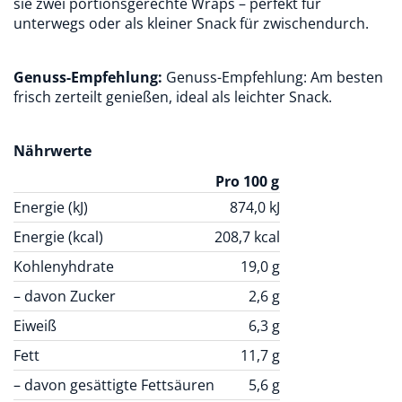
sie zwei portionsgerechte Wraps – perfekt für
unterwegs oder als kleiner Snack für zwischendurch.
Genuss-Empfehlung:
Genuss-Empfehlung: Am besten
frisch zerteilt genießen, ideal als leichter Snack.
Nährwerte
Pro 100 g
Energie (kJ)
874,0
kJ
Energie (kcal)
208,7
kcal
Kohlenyhdrate
19,0
g
– davon Zucker
2,6
g
Eiweiß
6,3
g
Fett
11,7
g
– davon gesättigte Fettsäuren
5,6
g