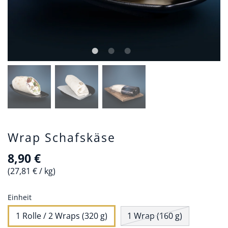
Wrap Schafskäse
8,90 €
27,81 €
/
kg
Einheit
1 Rolle / 2 Wraps (320 g)
1 Wrap (160 g)