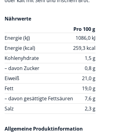
oder kalt mit Senf und frischem Brot.
Nährwerte
Pro 100 g
Energie (kJ)
1086,0
kJ
Energie (kcal)
259,3
kcal
Kohlenyhdrate
1,5
g
– davon Zucker
0,8
g
Eiweiß
21,0
g
Fett
19,0
g
– davon gesättigte Fettsäuren
7,6
g
Salz
2,3
g
Allgemeine Produktinformation