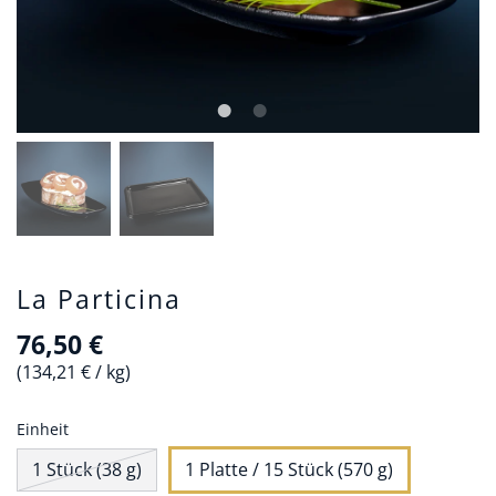
La Particina
76,50 €
134,21 €
/
kg
Einheit
1 Stück (38 g)
1 Platte / 15 Stück (570 g)