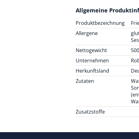
Allgemeine Produktin
Produktbezeichnung
Fri
Allergene
glu
Se
Nettogewicht
500
Unternehmen
Ro
Herkunftsland
De
Zutaten
Wa
Son
(en
Was
Zusatzstoffe