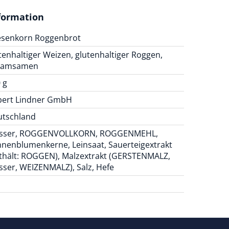
formation
esenkorn Roggenbrot
tenhaltiger Weizen, glutenhaltiger Roggen,
samsamen
 g
bert Lindner GmbH
utschland
sser, ROGGENVOLLKORN, ROGGENMEHL,
nenblumenkerne, Leinsaat, Sauerteigextrakt
thält: ROGGEN), Malzextrakt (GERSTENMALZ,
ser, WEIZENMALZ), Salz, Hefe