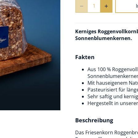
Kerniges Roggenvollkorn
Sonnenblumenkernen.
Fakten
Aus 100 % Roggenvol
Sonnenblumenkerne
Mit hauseigenem Natur
Pasteurisiert für län
Sehr saftig und kerni
Hergestellt in unsere
Beschreibung
Das Friesenkorn Roggenbrot