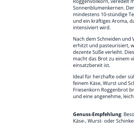
Roggenvollkorn, veredelt 
Sonnenblumenkernen. Der 
mindestens 10-stündige Tei
und ein kräftiges Aroma, 
intensiviert wird.
Nach dem Schneiden und Ve
erhitzt und pasteurisiert, 
dezente Süße verleiht. Di
macht das Brot zu einem vi
einsatzbereit ist.
Ideal für herzhafte oder sü
feinem Käse, Wurst und Sch
Friesenkorn Roggenbrot br
und eine angenehme, leicht
Genuss-Empfehlung
: Bes
Käse-, Wurst- oder Schinke