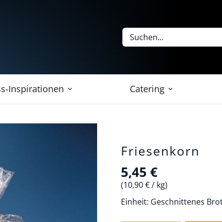
s-Inspirationen
Catering
Friesenkorn
5,45 €
10,90 €
/
kg
Einheit:
Geschnittenes Brot